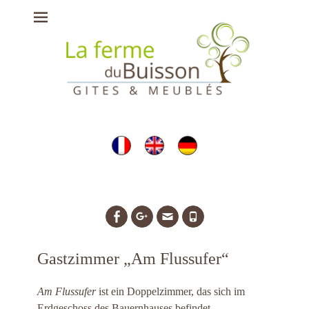
Ferme du Buisson
- gîtes, chambres
d'hôtes et meublés
à Briare
Facebook
Googleplus
Email
Tél
Gastzimmer „Am Flussufer“
Am Flussufer
ist ein Doppelzimmer, das sich im
Erdgeschoss des Bauernhauses befindet.